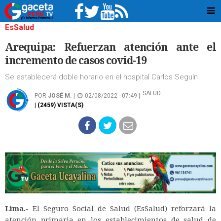
EsSalud
Arequipa: Refuerzan atención ante el
incremento de casos covid-19
Se establecerá doble horario en el hospital Carlos Seguín
SALUD
POR
JOSÉ M.
|
02/08/2022 - 07:49 |
| (2459) VISTA(S)
Lima.-
El Seguro Social de Salud (EsSalud) reforzará la
atención primaria en los establecimientos de salud de