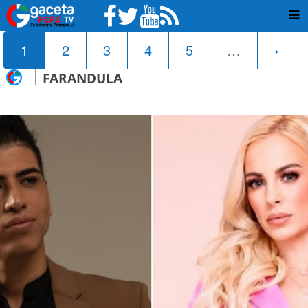
1
2
3
4
5
…
›
FARANDULA