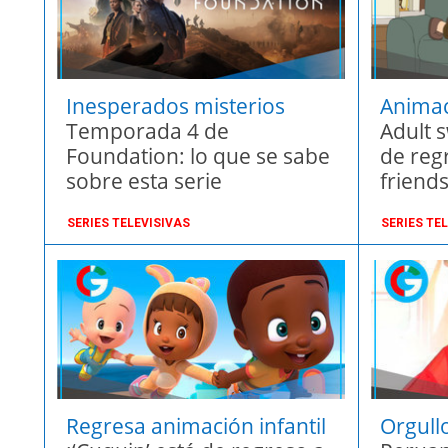
Inesperados misterios
Animac
Temporada 4 de
regres
Adult 
Foundation: lo que se sabe
de reg
sobre esta serie
friends
“haha,
SERIES TELEVISIVAS
SERIES TE
octubr
Regresa animación infantil
Orgull