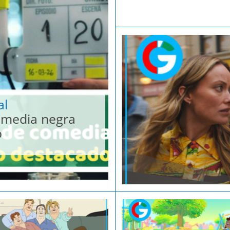
al
comedia negra
o