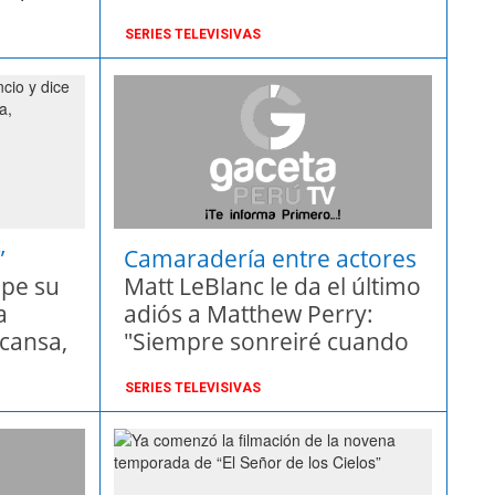
SERIES TELEVISIVAS
”
Camaradería entre actores
mpe su
Matt LeBlanc le da el último
a
adiós a Matthew Perry:
cansa,
"Siempre sonreiré cuando
piense en ti y nunca te
SERIES TELEVISIVAS
olvidaré"