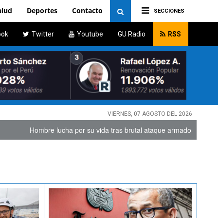
alud
Deportes
Contacto
SECCIONES
ook
Twitter
Youtube
GU Radio
RSS
VIERNES, 07 AGOSTO DEL 2026
cha por su vida tras brutal ataque armado en Rímac
|
Asesinan a g