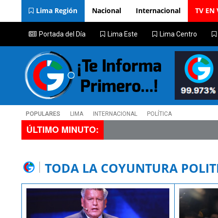
Lima Región
Nacional
Internacional
TV EN 
Portada del Día
Lima Este
Lima Centro
POPULARES
LIMA
INTERNACIONAL
POLÍTICA
ÚLTIMO MINUTO:
TODA LA COYUNTURA POLIT