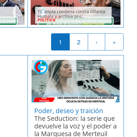
TC anula condena contra Ollanta
Humala y archiva pro...
POLÍTICA
1
2
›
»
Poder, deseo y traición
The Seduction: la serie que
devuelve la voz y el poder a
la Marquesa de Merteuil