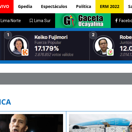
VIVO
Gpedia
Espectáculos
Política
ERM 2022
S
Lima Norte
Lima Sur
Faceb
Hombre lu
ICA