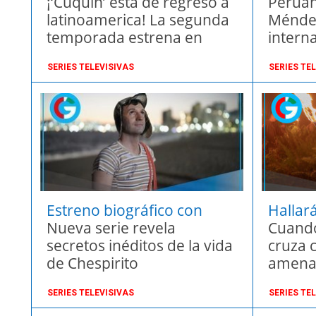
educativa
¡‘Cuquin’ está de regreso a
nacion
Peruan
latinoamerica! La segunda
Méndez
temporada estrena en
intern
agosto en cartoonito y hbo
SERIES TELEVISIVAS
SERIES TE
max
Estreno biográfico con
Hallar
emoción
Nueva serie revela
luchar
Cuando
secretos inéditos de la vida
cruza 
de Chespirito
amenaz
nuevo 
SERIES TELEVISIVAS
SERIES TE
LAST O