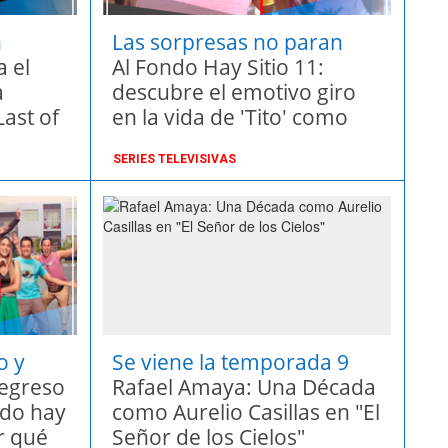
n
Las sorpresas no paran
 el
Al Fondo Hay Sitio 11:
a
descubre el emotivo giro
ast of
en la vida de 'Tito' como
padre"
SERIES TELEVISIVAS
o y
Se viene la temporada 9
150
regreso
Rafael Amaya: Una Década
riz:
ondo hay
como Aurelio Casillas en "El
atado”
or qué
Señor de los Cielos"