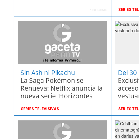
serie
SERIES TE
PUBLICIDAD
Sin Ash ni Pikachu
Del 30
La Saga Pokémon se
febrer
Exclus
Renueva: Netflix anuncia la
accesor
nueva serie 'Horizontes
vestuar
Pokémon'
Crown
SERIES TELEVISIVAS
SERIES TE