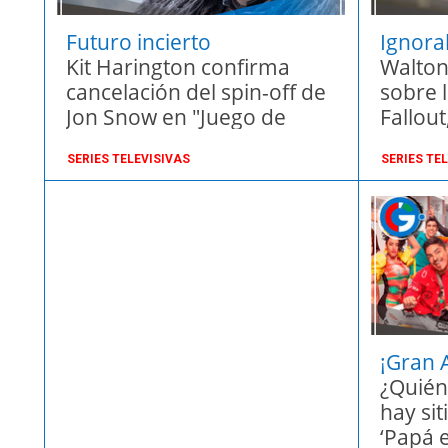
Futuro incierto
Ignora
Kit Harington confirma
Walton
cancelación del spin-off de
sobre l
Jon Snow en "Juego de
Fallou
Tronos"
cambi
SERIES TELEVISIVAS
SERIES TE
¡Gran 
¿Quién
hay sit
‘Papá e