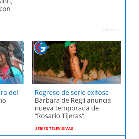
ión,
 con
PUBLICIDAD
ra del
Regreso de serie exitosa
 no
Bárbara de Regil anuncia
nueva temporada de
“Rosario Tijeras”
SERIES TELEVISIVAS