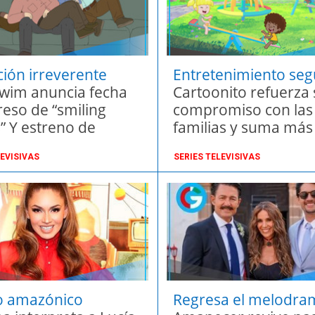
ión irreverente
Entretenimiento se
a
swim anuncia fecha
infantil
Cartoonito refuerza 
reso de “smiling
compromiso con las
” Y estreno de
familias y suma más
 you clowns” Para
de contenido en su
LEVISIVAS
SERIES TELEVISIVAS
e
programación
o amazónico
Regresa el melodra