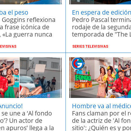
ba el peso
En espera de edició
 Goggins reflexiona
Pedro Pascal termina
a frase icónica de
rodaje de la segund
t, «La guerra nunca
temporada de "The L
a»
Us" de HBO
LEVISIVAS
SERIES TELEVISIVAS
Anuncio!
Hombre va al médic
 se une a ‘Al fondo
descubre que tenía 
Fans claman por el 
io’? Un actor de
bichos vivos en su na
de la actriz de 'Al f
n apuros’ llega a la
“Podrían haberlo m
sitio': ¿Quién es y p