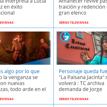
al
a interpreta a Lucía
clásico
Amanecer revive pas
 en éxito
traición y redención
acional
gran elenco
LEVISIVAS
SERIES TELEVISIVAS
ás algo por lo que
Personaje queda fue
 la venganza se
aire
"La Paisana Jacinta"
con nuevas
volverá : TC archiva
as, todo arde en el
demanda de Jorge
episodio de THE
Benavides
LEVISIVAS
SERIES TELEVISIVAS
F US