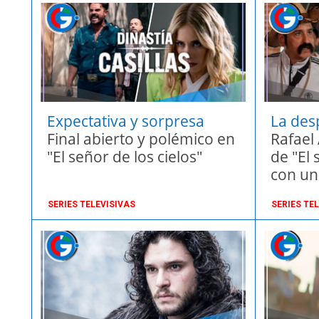
Expectativa y sorpresa
La des
Final abierto y polémico en
leyend
Rafael
"El señor de los cielos"
de "El 
con un
tempor
SERIES TELEVISIVAS
SERIES TE
emoci