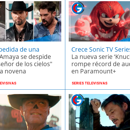
pedida de una
Crece Sonic TV Serie
a
 Amaya se despide
La nueva serie ‘Knuc
señor de los cielos"
rompe récord de au
a novena
en Paramount+
ada llena de
LEVISIVAS
SERIES TELEVISIVAS
ón