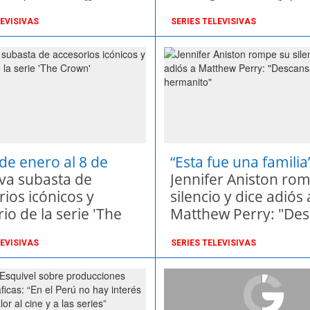
nunca quiso ser
LEVISIVAS
SERIES TELEVISIVAS
reemplazada?
 de enero al 8 de
“Esta fue una familia
o
iva subasta de
Jennifer Aniston ro
ios icónicos y
silencio y dice adiós 
io de la serie 'The
Matthew Perry: "Des
'
hermanito"
LEVISIVAS
SERIES TELEVISIVAS