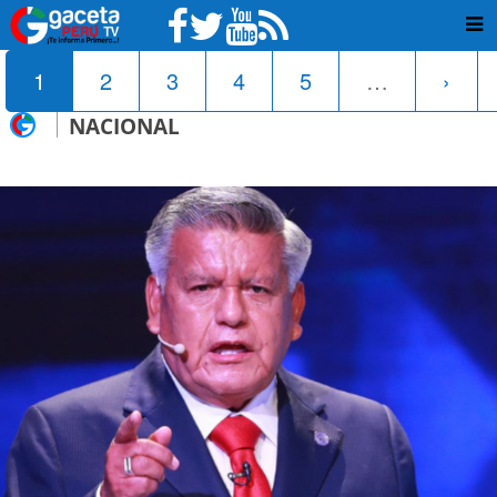
1
2
3
4
5
…
›
NACIONAL