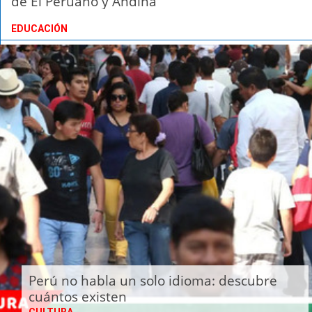
de El Peruano y Andina
EDUCACIÓN
Perú no habla un solo idioma: descubre
cuántos existen