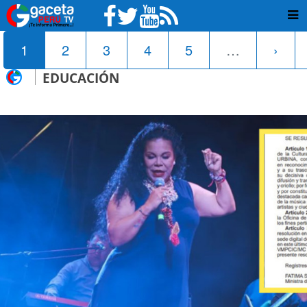
1
2
3
4
5
…
›
EDUCACIÓN