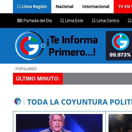
Lima Región
Nacional
Internacional
TV EN 
Portada del Día
Lima Este
Lima Centro
POPULARES
ÚLTIMO MINUTO:
TODA LA COYUNTURA POLIT