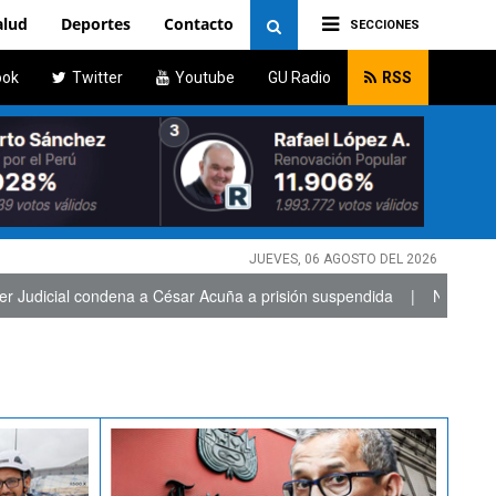
alud
Deportes
Contacto
SECCIONES
ook
Twitter
Youtube
GU Radio
RSS
JUEVES, 06 AGOSTO DEL 2026
ial condena a César Acuña a prisión suspendida
|
Naldy Saldaña de