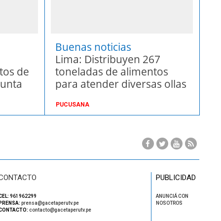
Buenas noticias
Lima: Distribuyen 267
tos de
toneladas de alimentos
Punta
para atender diversas ollas
comunes
PUCUSANA
CONTACTO
PUBLICIDAD
CEL:
961962299
ANUNCIÁ CON
PRENSA:
prensa@gacetaperutv.pe
NOSOTROS
CONTACTO:
contacto@gacetaperutv.pe