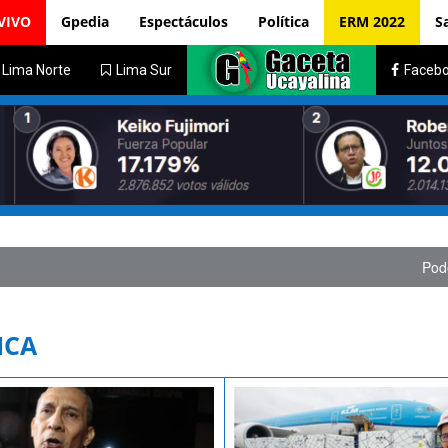
VIVO
Gpedia
Espectáculos
Política
ERM 2022
S
Lima Norte
Lima Sur
Faceb
Poder Judic
ICA