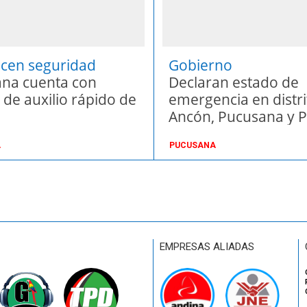
ecen seguridad
Gobierno
dana
na cuenta con
Declaran estado de
 de auxilio rápido de
emergencia en distri
Ancón, Pucusana y 
Hermosa
A
PUCUSANA
EMPRESAS ALIADAS