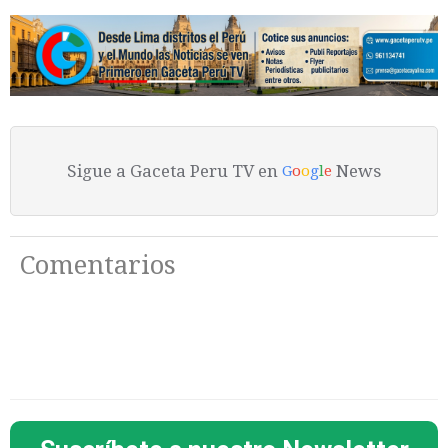
Sigue a Gaceta Peru TV en
News
G
o
o
g
l
e
Comentarios