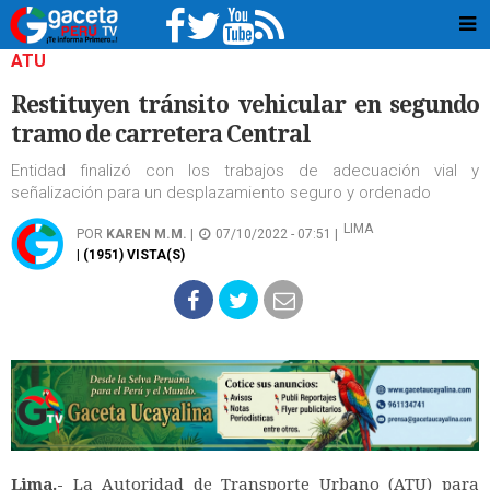
ATU
Restituyen tránsito vehicular en segundo
tramo de carretera Central
Entidad finalizó con los trabajos de adecuación vial y
señalización para un desplazamiento seguro y ordenado
LIMA
POR
KAREN M.M.
|
07/10/2022 - 07:51 |
| (1951) VISTA(S)
Lima.-
La Autoridad de Transporte Urbano (ATU) para