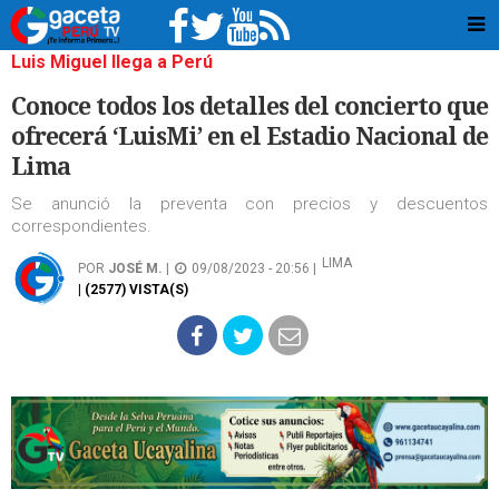
Luis Miguel llega a Perú
Conoce todos los detalles del concierto que
ofrecerá ‘LuisMi’ en el Estadio Nacional de
Lima
Se anunció la preventa con precios y descuentos
correspondientes.
LIMA
POR
JOSÉ M.
|
09/08/2023 - 20:56 |
| (2577) VISTA(S)