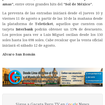
amas”
, entre otros grandes hits del
“Sol de México”
.
La preventa de las entradas iniciará desde el jueves 10 y
viernes 11 de agosto a partir de las 10 de la mañana desde
la plataforma de
Teleticket
, aquellos que cuenten con
tarjeta
Interbank
podrán obtener un 15% de descuento.
Los precios para ver a Luis Miguel oscilan desde los 150
soles hasta los 698 soles. Cabe recalcar que la venta oficial
iniciará el sábado 12 de agosto.
Alvaro San Román
Sigue a Gaceta Peru TV en
News
G
o
o
g
l
e