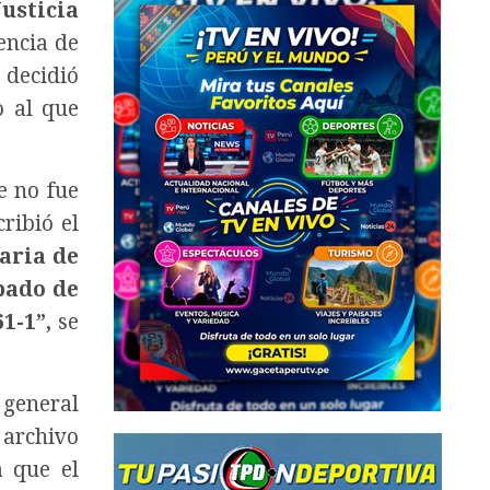
usticia
encia de
 decidió
o al que
e no fue
ribió el
aria de
ipado de
1-1”,
se
 general
u archivo
a que el