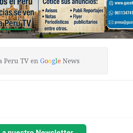
ta Peru TV en
G
o
o
g
l
e
News
 a nuestro Newsletter