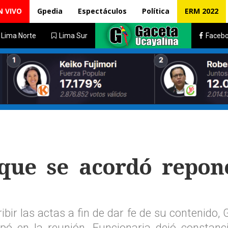
N VIVO
Gpedia
Espectáculos
Política
ERM 2022
Lima Norte
Lima Sur
Faceb
 que se acordó repon
bir las actas a fin de dar fe de su contenido,
ipó en la reunión. Funcionaria dejó constanc