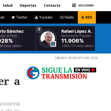
Salud
Deportes
Contacto
SECCIONES
ook
Twitter
Youtube
GU Radio
RSS
SÁBADO, 08 AGOSTO DEL 2026
er a
 Giovanna
ia de su