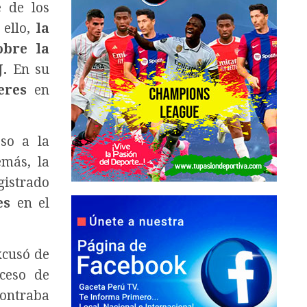
 de los
 ello,
la
obre la
J.
En su
ceres
en
eso a la
más, la
gistrado
es
en el
xcusó de
oceso de
contraba