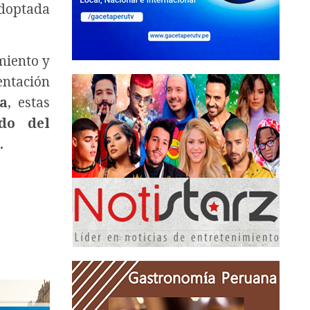
adoptada
miento y
entación
a
, estas
do del
.