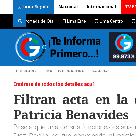
Lima Región
Nacional
Internacional
TV E
Portada del Día
Lima Este
Lima Centro
POPULARES
LIMA
INTERNACIONAL
NACIONAL
Entérate de todos los detalles aquí
Filtran acta en la
Patricia Benavides
Pese a que una de sus funciones es suscri
Díaz Revilla no fue convocada ni partic