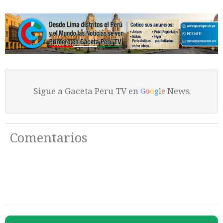
Sigue a Gaceta Peru TV en
News
G
o
o
g
l
e
Comentarios