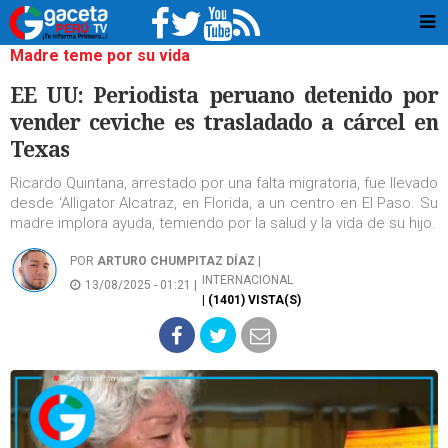
Madre teme por su vida
EE UU: Periodista peruano detenido por
vender ceviche es trasladado a cárcel en
Texas
Ricardo Quintana, arrestado por una falta migratoria, fue llevado
desde ‘Alligator Alcatraz, en Florida, a un centro en El Paso. Su
madre implora ayuda, temiendo por la salud y la vida de su hijo.
POR
ARTURO CHUMPITAZ DÍAZ
|
INTERNACIONAL
13/08/2025 - 01:21 |
| (1401) VISTA(S)