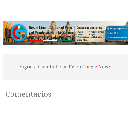
Sigue a Gaceta Peru TV en
News
G
o
o
g
l
e
Comentarios