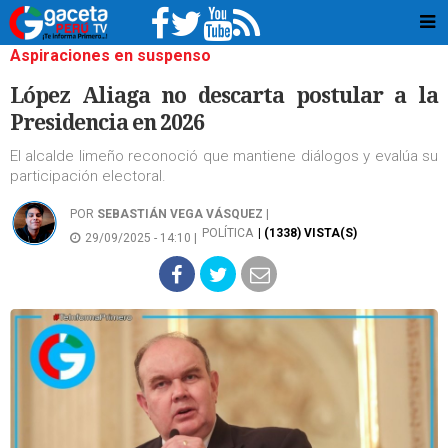
Aspiraciones en suspenso
López Aliaga no descarta postular a la
Presidencia en 2026
El alcalde limeño reconoció que mantiene diálogos y evalúa su
participación electoral.
POR
SEBASTIÁN VEGA VÁSQUEZ
|
POLÍTICA
| (1338) VISTA(S)
29/09/2025 - 14:10 |