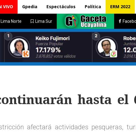
N VIVO
Gpedia
Espectáculos
Política
ERM 2022
Lima Norte
Lima Sur
Faceb
ontinuarán hasta el 
tricción afectará actividades pesqueras, turí