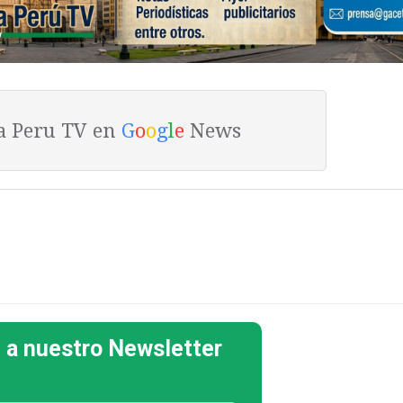
ta Peru TV en
G
o
o
g
l
e
News
 a nuestro Newsletter