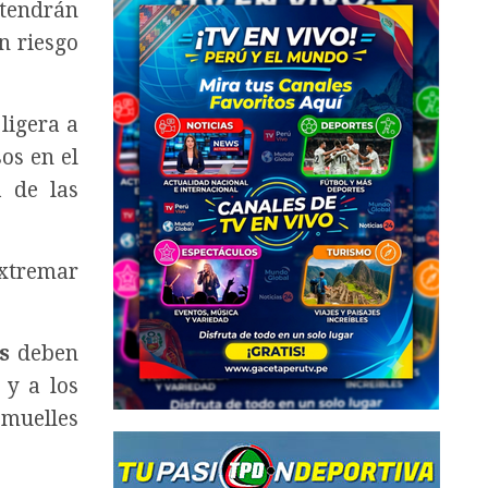
ntendrán
n riesgo
ligera a
os en el
a de las
extremar
s
deben
 y a los
 muelles