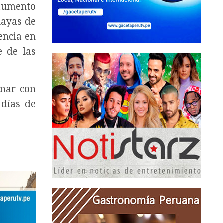
 aumento
layas de
encia en
e de las
inar con
 días de