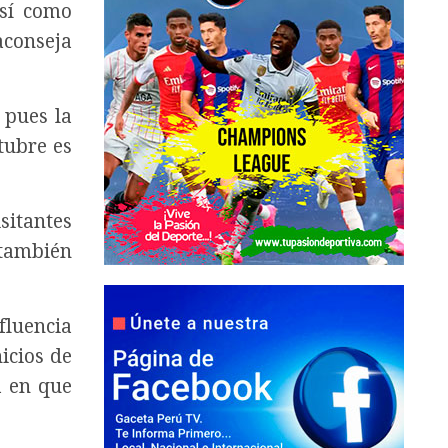
así como
aconseja
 pues la
tubre es
sitantes
 también
fluencia
icios de
a en que