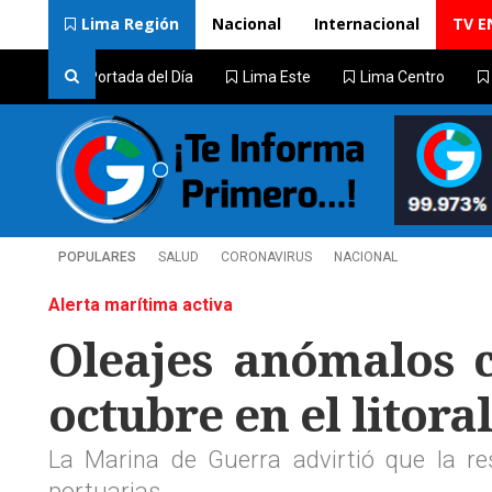
Lima Región
Nacional
Internacional
TV E
Portada del Día
Lima Este
Lima Centro
POPULARES
SALUD
CORONAVIRUS
NACIONAL
Alerta marítima activa
Oleajes anómalos c
octubre en el litoral
La Marina de Guerra advirtió que la res
portuarias.