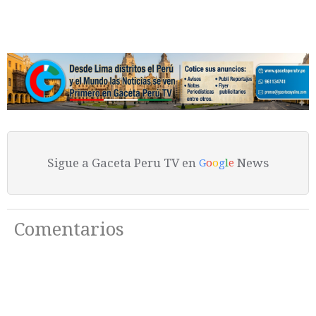
Sigue a Gaceta Peru TV en
News
G
o
o
g
l
e
Comentarios