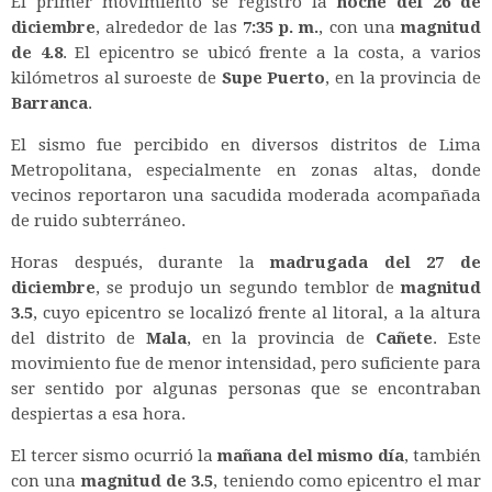
El primer movimiento se registró la
noche del 26 de
diciembre
, alrededor de las
7:35 p. m.
, con una
magnitud
de 4.8
. El epicentro se ubicó frente a la costa, a varios
kilómetros al suroeste de
Supe Puerto
, en la provincia de
Barranca
.
El sismo fue percibido en diversos distritos de Lima
Metropolitana, especialmente en zonas altas, donde
vecinos reportaron una sacudida moderada acompañada
de ruido subterráneo.
Horas después, durante la
madrugada del 27 de
diciembre
, se produjo un segundo temblor de
magnitud
3.5
, cuyo epicentro se localizó frente al litoral, a la altura
del distrito de
Mala
, en la provincia de
Cañete
. Este
movimiento fue de menor intensidad, pero suficiente para
ser sentido por algunas personas que se encontraban
despiertas a esa hora.
El tercer sismo ocurrió la
mañana del mismo día
, también
con una
magnitud de 3.5
, teniendo como epicentro el mar