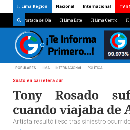
Lima Región
Nacional
Internacional
TV E
Portada del Día
Lima Este
Lima Centro
POPULARES
LIMA
INTERNACIONAL
POLÍTICA
Susto en carretera sur
Tony Rosado sufr
cuando viajaba de
Artista resultó ileso tras siniestro ocurrid