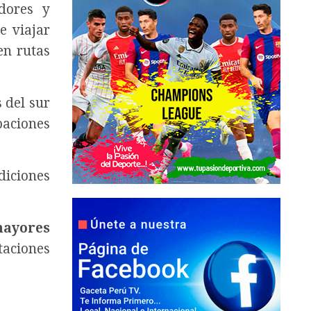
idores y
e viajar
en rutas
 del sur
paciones
diciones
mayores
taciones