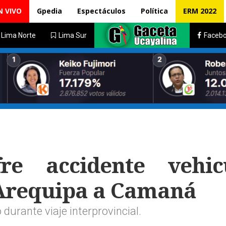
N VIVO
Gpedia
Espectáculos
Política
ERM 2022
Lima Norte
Lima Sur
Faceb
e accidente vehic
 Arequipa a Camaná
o durante viaje interprovincial.