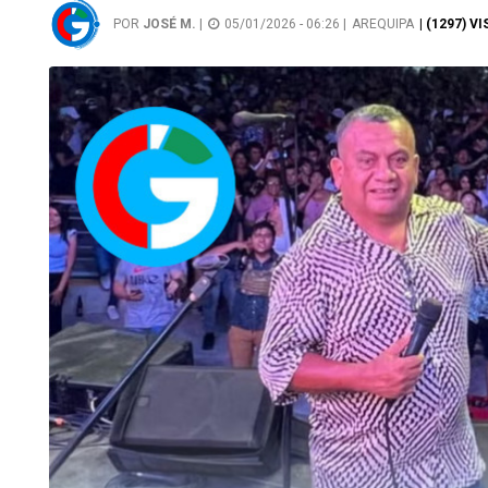
POR
JOSÉ M.
|
05/01/2026 - 06:26 |
AREQUIPA
| (1297) V