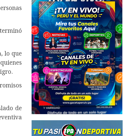
ersonas
l terminó
, lo que
quienes
igro.
romisos
slado de
eventiva