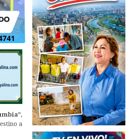
umbia”
,
estino a