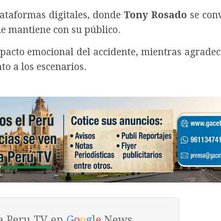
lataformas digitales, donde
Tony Rosado
se conv
ue mantiene con su público.
pacto emocional del accidente, mientras agradec
to a los escenarios.
ta Peru TV en
G
o
o
g
l
e
News