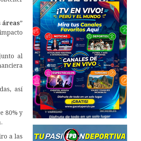
s áreas
”
 impacto
junto al
inanciera
das, así
re 80% y
.
ro a las