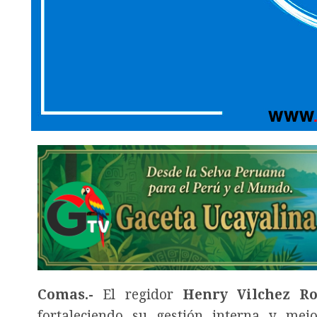
Comas.-
El regidor
Henry Vilchez Ro
fortaleciendo su gestión interna y mej