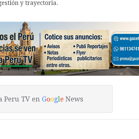
estión y trayectoria.
ta Peru TV en
G
o
o
g
l
e
News