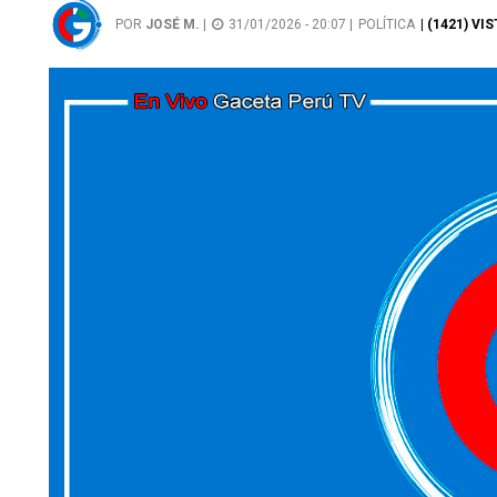
POR
JOSÉ M.
|
31/01/2026 - 20:07 |
POLÍTICA
| (1421) VI