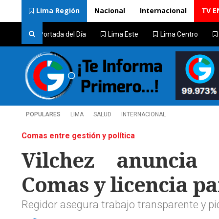
Lima Región
Nacional
Internacional
TV E
Portada del Día
Lima Este
Lima Centro
POPULARES
LIMA
SALUD
INTERNACIONAL
Comas entre gestión y política
Vilchez anuncia 
Comas y licencia p
Regidor asegura trabajo transparente y p