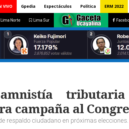
N VIVO
Gpedia
Espectáculos
Política
ERM 2022
Lima Norte
Lima Sur
Faceb
amnistía tributari
ara campaña al Congr
ide respaldo ciudadano en próximas elecciones.