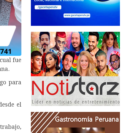
 cual fue
ana.
rgo para
desde el
trabajo,