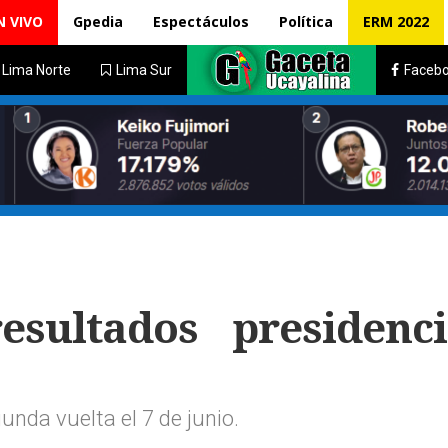
N VIVO
Gpedia
Espectáculos
Política
ERM 2022
Lima Norte
Lima Sur
Faceb
sultados presidenci
nda vuelta el 7 de junio.