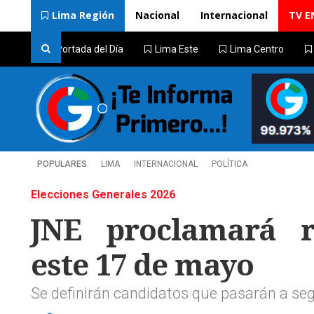
Lima Región
Nacional
Internacional
TV E
Portada del Día
Lima Este
Lima Centro
POPULARES
LIMA
INTERNACIONAL
POLÍTICA
Elecciones Generales 2026
JNE proclamará re
este 17 de mayo
Se definirán candidatos que pasarán a segu