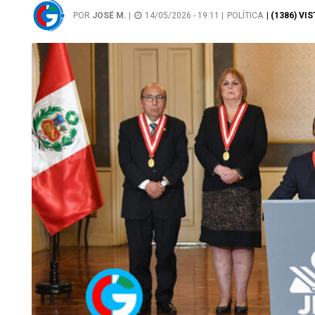
POR
JOSÉ M.
|
14/05/2026 - 19:11 |
POLÍTICA
| (1386) VI