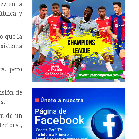
ez en la
ública y
o que la
 sistema
ca, pero
isión de
s.
ón de un
ectoral,