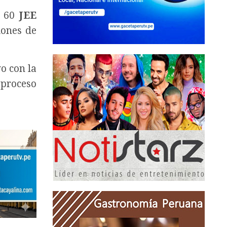
s 60
JEE
iones de
vo con la
 proceso