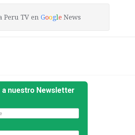
ta Peru TV en
G
o
o
g
l
e
News
 a nuestro Newsletter