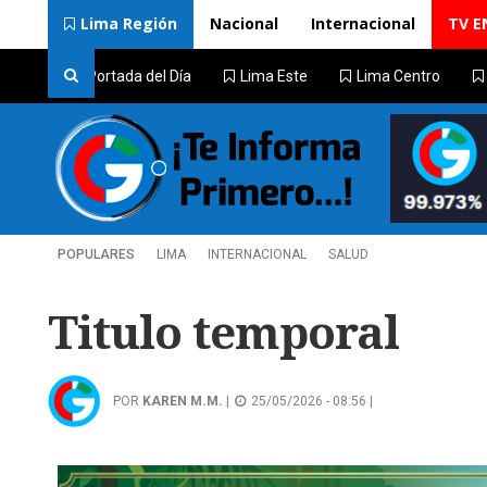
Lima Región
Nacional
Internacional
TV E
Portada del Día
Lima Este
Lima Centro
POPULARES
LIMA
INTERNACIONAL
SALUD
Titulo temporal
POR
KAREN M.M.
|
25/05/2026 - 08:56 |