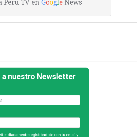
ta Peru TV en
G
o
o
g
l
e
News
 a nuestro Newsletter
ter diariamente registrándote con tu email y