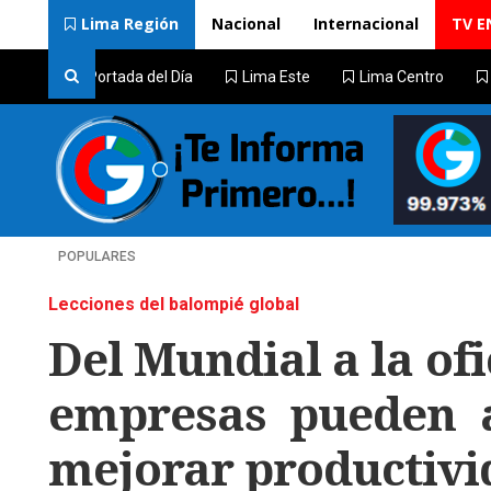
Lima Región
Nacional
Internacional
TV E
Portada del Día
Lima Este
Lima Centro
POPULARES
Lecciones del balompié global
Del Mundial a la ofi
empresas pueden a
mejorar productivi