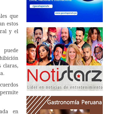
ales que
an estos
ral y el
s puede
ibición
 claras,
ra.
cuerdos
 permite
rada en