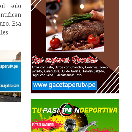
ol solo
tifican
uro. Esa
les.