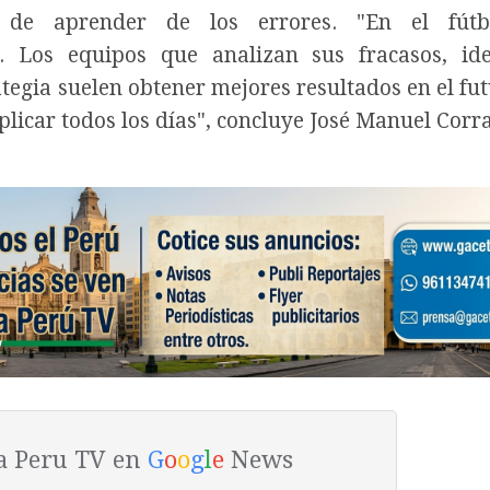
d de aprender de los errores. "En el fútb
 Los equipos que analizan sus fracasos, iden
tegia suelen obtener mejores resultados en el fut
licar todos los días", concluye José Manuel Corra
ta Peru TV en
G
o
o
g
l
e
News