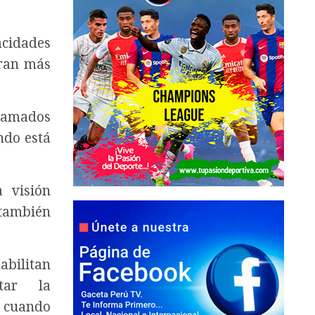
acidades
eran más
llamados
ndo está
 visión
también
abilitan
tar la
 cuando