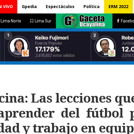
N VIVO
Gpedia
Espectáculos
Política
ERM 2022
Lima Norte
Lima Sur
Faceb
cina: Las lecciones qu
prender del fútbol 
dad y trabajo en equi