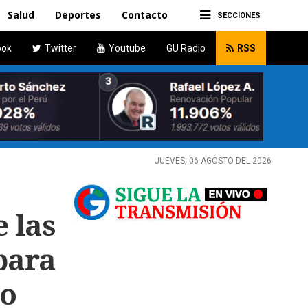
Salud
Deportes
Contacto
SECCIONES
ook
Twitter
Youtube
GU Radio
RSS
JUEVES, 06 AGOSTO DEL 2026
e las
para
po