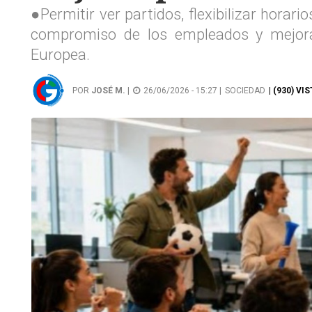
●Permitir ver partidos, flexibilizar horar
compromiso de los empleados y mejorar
Europea.
POR
JOSÉ M.
|
26/06/2026 - 15:27 |
SOCIEDAD
| (930) VI