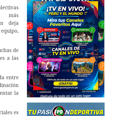
lectivas
más
én deja
equipo,
uchas de
es a las
da entre
dinación
entar la
iales es