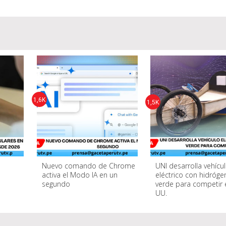
1,6K
1,5K
Nuevo comando de Chrome
UNI desarrolla vehícu
s
activa el Modo IA en un
eléctrico con hidróge
segundo
verde para competir 
UU.