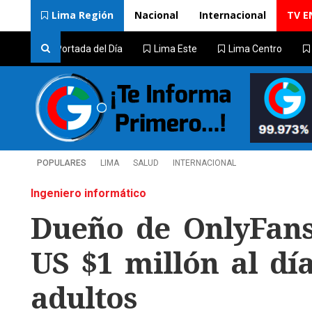
Lima Región
Nacional
Internacional
TV E
Portada del Día
Lima Este
Lima Centro
POPULARES
LIMA
SALUD
INTERNACIONAL
Ingeniero informático
Dueño de OnlyFans
US $1 millón al dí
adultos