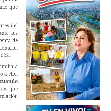
ario que
ares del
nte los
venta de
lonario,
2022.
amilia a
 a ello,
cuando
rios que
relación