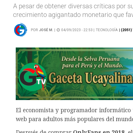
A pesar de obtener diversas críticas por 
crecimiento agigantado monetario que fav
POR
JOSÉ M.
|
04/09/2023 - 22:53 |
TECNOLOGÍA
| (2051)
El economista y programador informático uc
web para adultos más populares del mund
Después de comprar
OnlyFans en 2018
, e