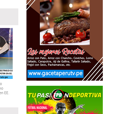
lo
no
en EE.