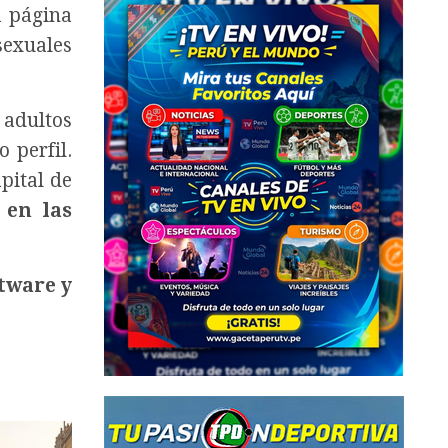
a página
sexuales
 adultos
 perfil.
pital de
 en las
tware y