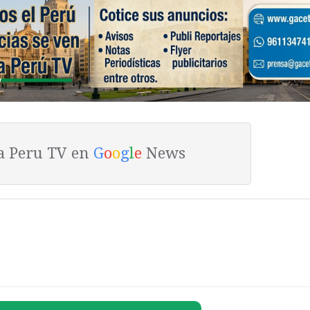
ta Peru TV en
G
o
o
g
l
e
News