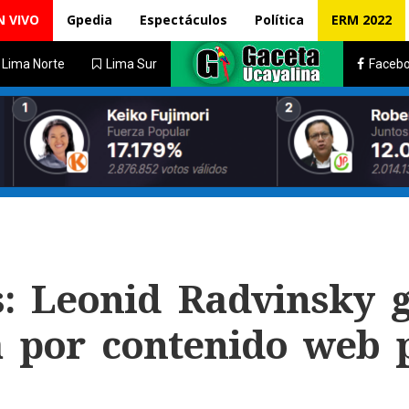
N VIVO
Gpedia
Espectáculos
Política
ERM 2022
Lima Norte
Lima Sur
Faceb
: Leonid Radvinsky 
a por contenido web 