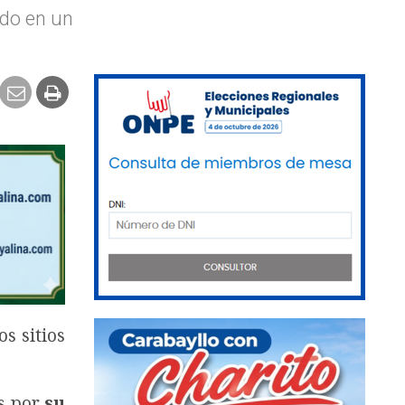
ado en un
s sitios
as por
su