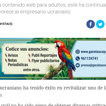
su contenido web para adultos, este ha continu
orece al empresario ucraniano.
 VISTA(S)
raniano ha tenido éxito en revitalizar uno de lo
o.
l cuál no ha sido ajeno de obtener diversas crític