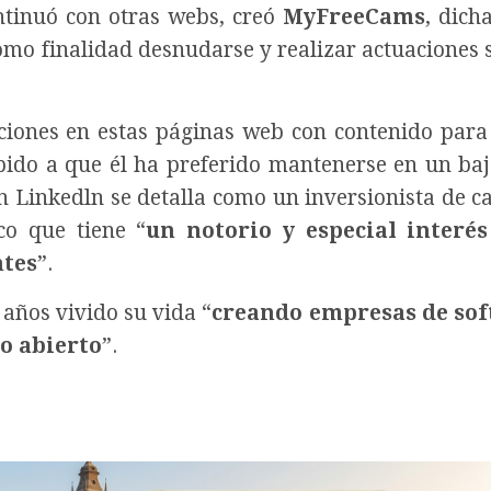
ntinuó con otras webs, creó
MyFreeCams
, dich
omo finalidad desnudarse y realizar actuaciones 
ciones en estas páginas web con contenido para
bido a que él ha preferido mantenerse en un bajo
n Linkedln se detalla como un inversionista de ca
co que tiene “
un notorio y especial interés
ntes
”.
años vivido su vida “
creando empresas de sof
o abierto
”.