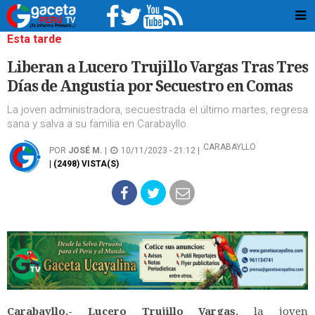
Esta tarde
Liberan a Lucero Trujillo Vargas Tras Tres
Días de Angustia por Secuestro en Comas
La joven administradora, secuestrada el último martes, regresa
sana y salva a su familia en Carabayllo.
CARABAYLLO
POR
JOSÉ M.
|
10/11/2023 - 21:12 |
| (2498) VISTA(S)
Carabayllo.-
Lucero Trujillo Vargas
, la joven