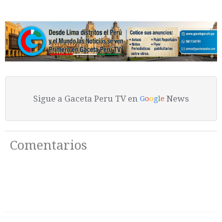
Sigue a Gaceta Peru TV en
News
G
o
o
g
l
e
Comentarios