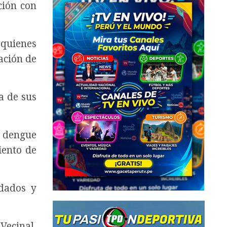
ción con
 quienes
ación de
a de sus
l dengue
iento de
dados y
Vecinal,