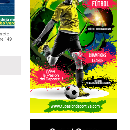
brote
ne 149