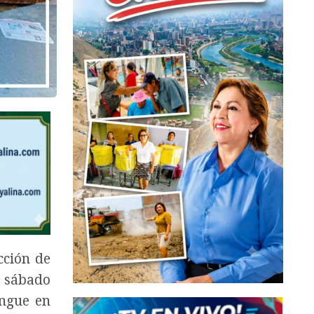
cción de
o sábado
engue en