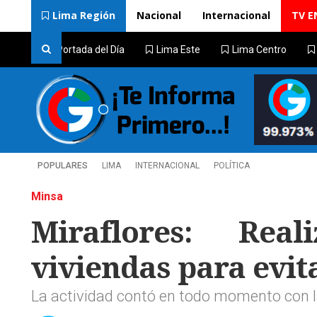
Lima Región
Nacional
Internacional
TV E
Portada del Día
Lima Este
Lima Centro
POPULARES
LIMA
INTERNACIONAL
POLÍTICA
Minsa
Miraflores: Rea
viviendas para evit
La actividad contó en todo momento con la