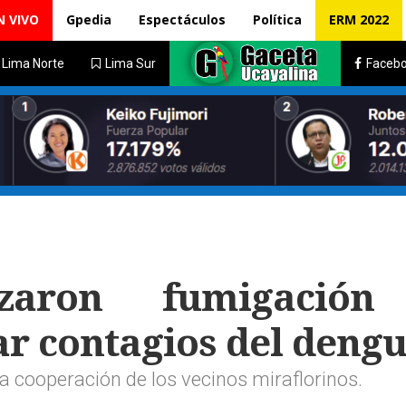
N VIVO
Gpedia
Espectáculos
Política
ERM 2022
Lima Norte
Lima Sur
Faceb
lizaron fumigació
ar contagios del deng
 cooperación de los vecinos miraflorinos.