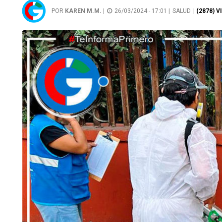
POR
KAREN M.M.
|
26/03/2024 - 17:01 |
SALUD
| (2878) 