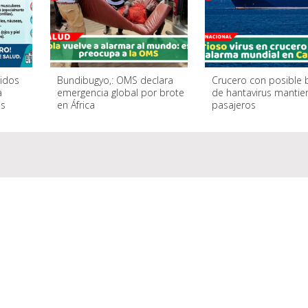
cidos
Bundibugyo,: OMS declara
Crucero con posible 
a
emergencia global por brote
de hantavirus mantie
es
en África
pasajeros