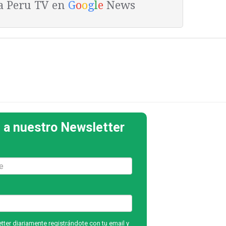
ta Peru TV en
G
o
o
g
l
e
News
 a nuestro Newsletter
ter diariamente registrándote con tu email y