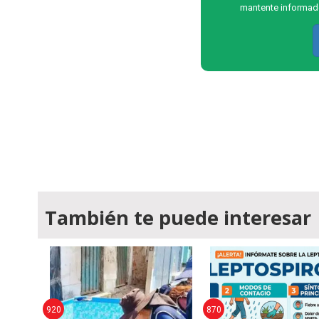
mantente informado
También te puede interesar
920
870