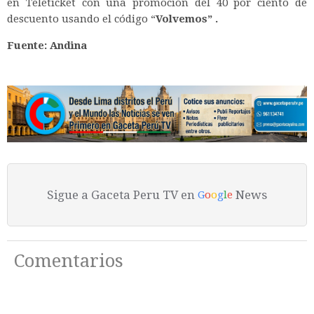
en Teleticket con una promoción del 40 por ciento de
descuento usando el código “
Volvemos” .
Fuente: Andina
Sigue a Gaceta Peru TV en
News
G
o
o
g
l
e
Comentarios