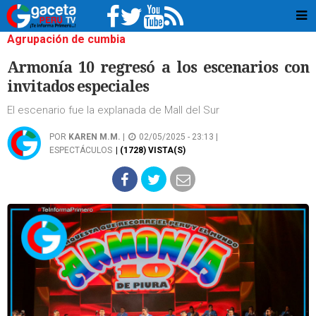
Agrupación de cumbia
Armonía 10 regresó a los escenarios con
invitados especiales
El escenario fue la explanada de Mall del Sur
POR
KAREN M.M.
|
02/05/2025 - 23:13 |
ESPECTÁCULOS
| (1728) VISTA(S)