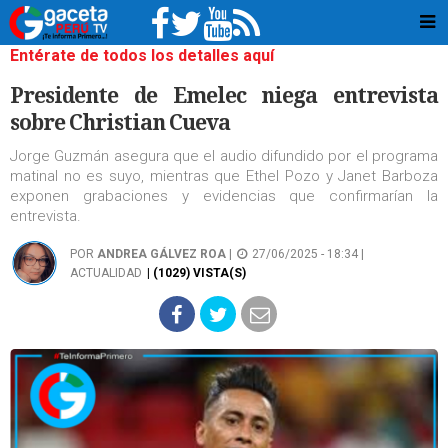
Entérate de todos los detalles aquí
Presidente de Emelec niega entrevista
sobre Christian Cueva
Jorge Guzmán asegura que el audio difundido por el programa
matinal no es suyo, mientras que Ethel Pozo y Janet Barboza
exponen grabaciones y evidencias que confirmarían la
entrevista.
POR
ANDREA GÁLVEZ ROA
|
27/06/2025 - 18:34 |
ACTUALIDAD
| (1029) VISTA(S)