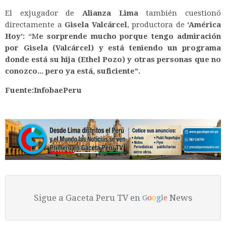
El exjugador de
Alianza Lima
también cuestionó
directamente a
Gisela Valcárcel
, productora de
‘América
Hoy’:
“M
e sorprende mucho porque tengo admiración
por Gisela (Valcárcel) y está teniendo un programa
donde está su hija (Ethel Pozo) y otras personas que no
conozco... pero ya está, suficiente”.
Fuente:InfobaePeru
Sigue a Gaceta Peru TV en
News
G
o
o
g
l
e