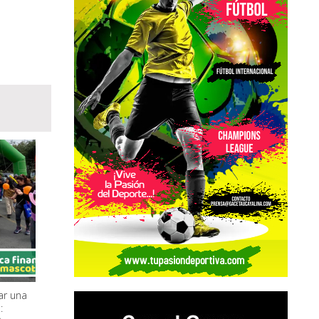
ar una
: