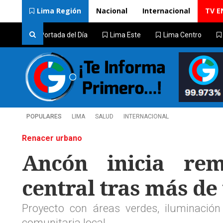
Lima Región
Nacional
Internacional
TV E
Portada del Día
Lima Este
Lima Centro
POPULARES
LIMA
SALUD
INTERNACIONAL
Renacer urbano
Ancón inicia rem
central tras más de
Proyecto con áreas verdes, iluminació
comunitaria local