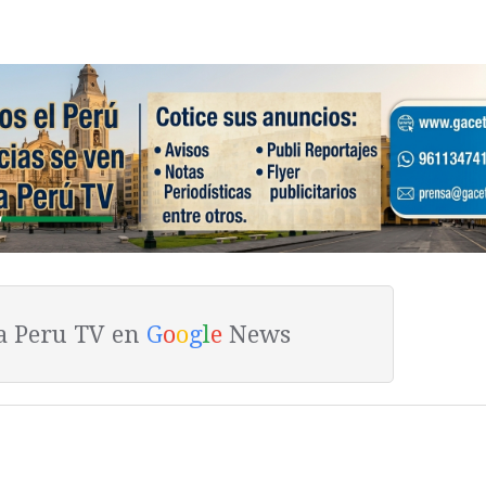
ta Peru TV en
G
o
o
g
l
e
News