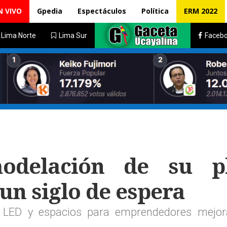
N VIVO
Gpedia
Espectáculos
Política
ERM 2022
Lima Norte
Lima Sur
Faceb
odelación de su p
 un siglo de espera
n LED y espacios para emprendedores mejor