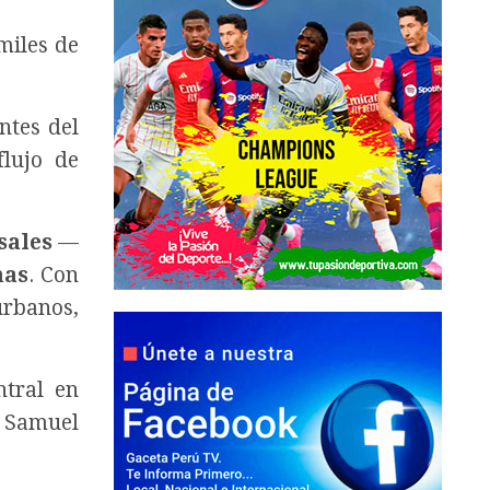
miles de
antes del
lujo de
sales
—
mas
. Con
rbanos,
tral en
e Samuel