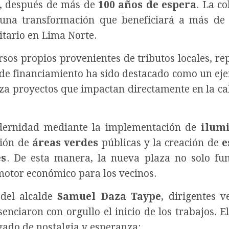
l, después de más de
100 años de espera
. La co
e una transformación que beneficiará a más d
tario en Lima Norte.
sos propios provenientes de tributos locales, re
 de financiamiento ha sido destacado como un ej
riza proyectos que impactan directamente en la ca
odernidad mediante la implementación de
ilum
ción de
áreas verdes
públicas y la creación de
e
es
. De esta manera, la nueva plaza no solo fu
motor económico para los vecinos.
 del alcalde
Samuel Daza Taype
, dirigentes v
enciaron con orgullo el inicio de los trabajos. E
ado de nostalgia y esperanza: