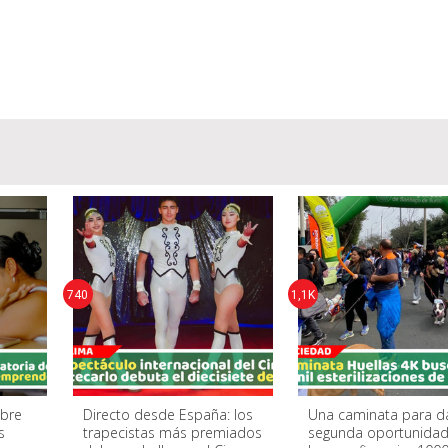
740
1,1K
abre
Directo desde España: los
Una caminata para d
s
trapecistas más premiados
segunda oportunidad