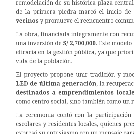
remodelación de su histórica plaza centra
de la primera piedra marcó el inicio d
vecinos
y promueve el reencuentro comuni
La obra, financiada íntegramente con recur
una inversión de
S/ 2,700,000
. Este modelo
eficacia en la gestión pública, ya que prio
vida de la población.
El proyecto propone unir tradición y m
LED de última generación
, la recupera
destinados a emprendimientos local
como centro social, sino también como un 
La ceremonia contó con la participación
escolares y residentes locales, quienes pres
expresó su entusiasmo con un mensaje carg