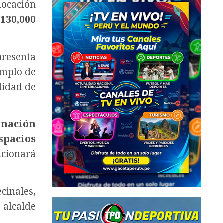
locación
e
130,000
presenta
emplo de
lidad de
inación
spacios
ncionará
ecinales,
l alcalde