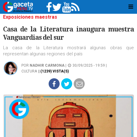
Exposiciones maestras
Casa de la Literatura inaugura muestra
Vanguardias del sur
La casa de la Literatura mostrará algunas obras que
representan algunas regiones del país
POR
NADHIR CARMONA
|
30/09/2025 - 19:59 |
CULTURA
| (1239) VISTA(S)