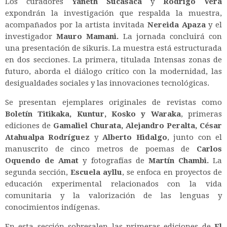
Los curadores
Yaneth Sucasaca
y
Rodrigo Vera
expondrán la investigación que respalda la muestra,
acompañados por la artista invitada
Nereida Apaza
y el
investigador
Mauro Mamani.
La jornada concluirá con
una presentación de sikuris.
La muestra está estructurada
en dos secciones. La primera, titulada
Intensas zonas de
futuro
, aborda el diálogo crítico con la modernidad, las
desigualdades sociales y las innovaciones tecnológicas.
Se presentan ejemplares originales de revistas como
Boletín Titikaka, Kuntur, Kosko y Waraka
, primeras
ediciones de
Gamaliel Churata, Alejandro Peralta, César
Atahualpa Rodríguez
y
Alberto Hidalgo
, junto con el
manuscrito de cinco metros de poemas de
Carlos
Oquendo de Amat
y fotografías de
Martín Chambi.
La
segunda sección,
Escuela ayllu
, se enfoca en proyectos de
educación experimental relacionados con la vida
comunitaria y la valorización de las lenguas y
conocimientos indígenas.
En esta sección sobresalen las primeras ediciones de
El