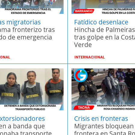
s migratorias
Fatídico desenlace
ma fronterizo tras
Hincha de Palmeiras 
ado de emergencia
tras golpe en la Cost
Verde
IONAL
INTERNACIONAL
xtorsionadores
Crisis en fronteras
en a banda que
Migrantes bloquean
ionaba transporte
frontera en Santa R