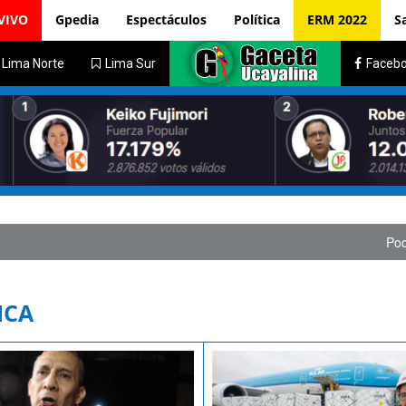
VIVO
Gpedia
Espectáculos
Política
ERM 2022
S
Lima Norte
Lima Sur
Faceb
Poder Judicial condena a
ICA