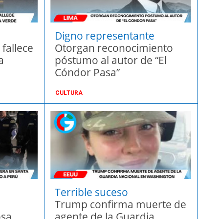
Digno representante
fallece
Otorgan reconocimiento
a
póstumo al autor de “El
Cóndor Pasa”
CULTURA
Terrible suceso
Trump confirma muerte de
osa
agente de la Guardia