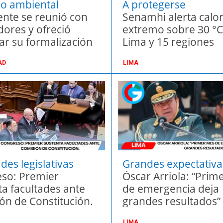
o ambiental
A protegerse
ente se reunió con
Senamhi alerta calo
dores y ofreció
extremo sobre 30 °C
ar su formalización
Lima y 15 regiones
AD
LIMA
des legislativas
Grandes expectativa
so: Premier
Óscar Arriola: “Prim
ta facultades ante
de emergencia deja
ón de Constitución.
grandes resultados”
LIMA