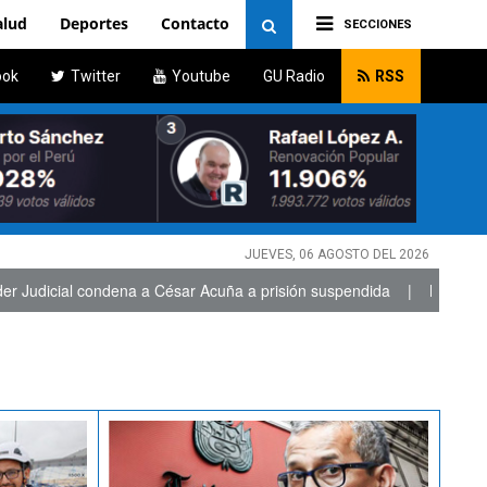
alud
Deportes
Contacto
SECCIONES
ook
Twitter
Youtube
GU Radio
RSS
JUEVES, 06 AGOSTO DEL 2026
 César Acuña a prisión suspendida
|
Naldy Saldaña denuncia tocami