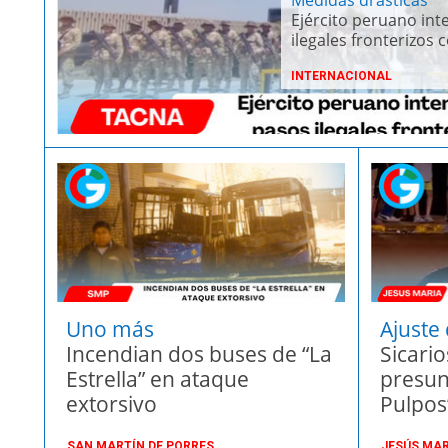
Ejército peruano int
ilegales fronterizos 
INTERNACIONAL
Uno más
Ajuste
Incendian dos buses de “La
Sicari
Estrella” en ataque
presun
extorsivo
Pulpos
SAN MARTÍN DE PORRES
JESÚS MA