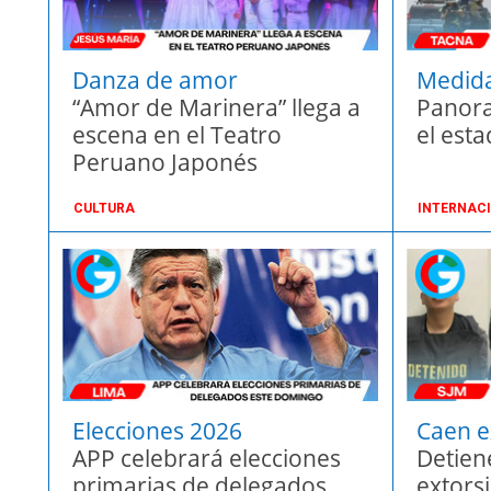
Danza de amor
Medida
“Amor de Marinera” llega a
Panora
escena en el Teatro
el est
Peruano Japonés
CULTURA
INTERNAC
Elecciones 2026
Caen e
APP celebrará elecciones
Detien
primarias de delegados
extors