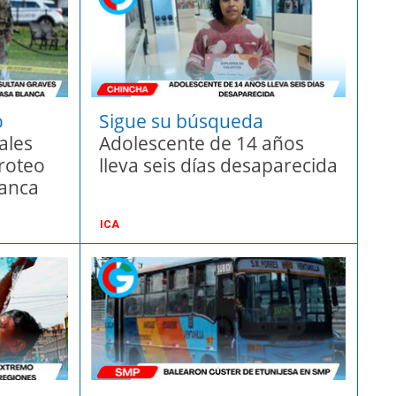
o
Sigue su búsqueda
ales
Adolescente de 14 años
iroteo
lleva seis días desaparecida
lanca
ICA