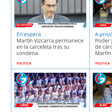
En espera
A prisi
Martín Vizcarra permanece
Poder J
en la carceleta tras su
de cár
condena.
Martín
POLÍTICA
POLÍTICA