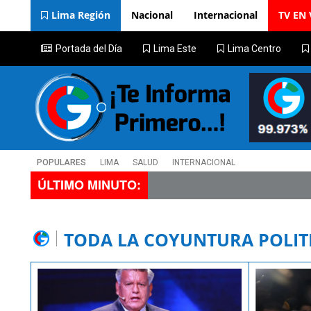
Lima Región
Nacional
Internacional
TV EN 
Portada del Día
Lima Este
Lima Centro
POPULARES
LIMA
SALUD
INTERNACIONAL
ÚLTIMO MINUTO:
TODA LA COYUNTURA POLIT