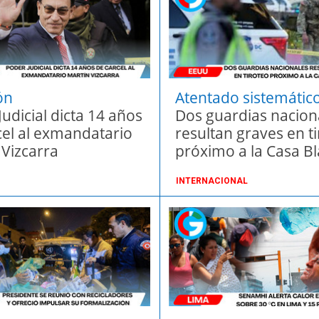
ón
Atentado sistemátic
udicial dicta 14 años
Dos guardias nacion
cel al exmandatario
resultan graves en t
 Vizcarra
próximo a la Casa B
INTERNACIONAL