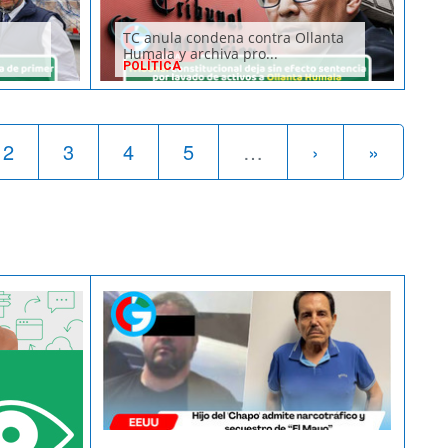
TC anula condena contra Ollanta
Humala y archiva pro...
POLÍTICA
2
3
4
5
…
›
»