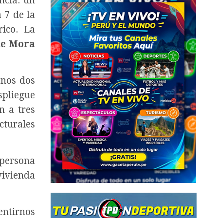
ncia: un
 7 de la
rico. La
de Mora
enos dos
spliegue
n a tres
cturales
 persona
vivienda
entirnos