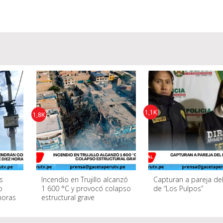
1,1K
1,8K
as
Incendio en Trujillo alcanzó
Capturan a pareja del
o
1 600 °C y provocó colapso
de “Los Pulpos”
horas
estructural grave