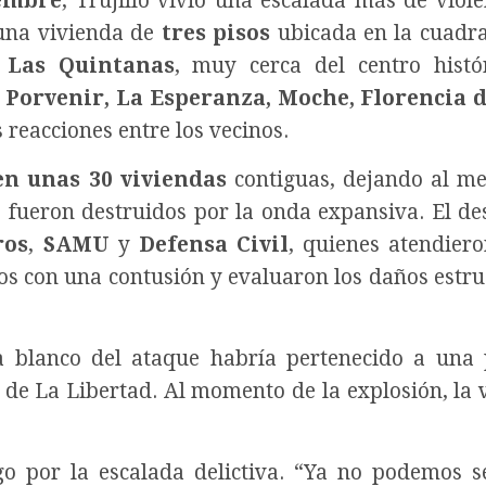
iembre
, Trujillo vivió una escalada más de viole
 una vivienda de
tres pisos
ubicada en la cuadra
n
Las Quintanas
, muy cerca del centro histó
 Porvenir, La Esperanza, Moche, Florencia 
 reacciones entre los vecinos.
n unas 30 viviendas
contiguas, dejando al m
s fueron destruidos por la onda expansiva. El de
ros
,
SAMU
y
Defensa Civil
, quienes atendiero
os con una contusión y evaluaron los daños estru
da blanco del ataque habría pertenecido a una
a de La Libertad. Al momento de la explosión, la 
o por la escalada delictiva. “Ya no podemos s