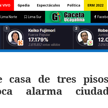
N VIVO
Gpedia
Espectáculos
Política
ERM 2022
Lima Norte
Lima Sur
Faceb
e casa de tres piso
oca alarma ciuda