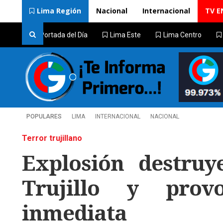
Lima Región
Nacional
Internacional
TV E
Portada del Día
Lima Este
Lima Centro
POPULARES
LIMA
INTERNACIONAL
NACIONAL
Terror trujillano
Explosión destruy
Trujillo y prov
inmediata