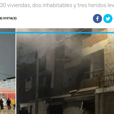
0 viviendas, dos inhabitables y tres heridos le
76) VISTA(S)