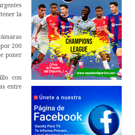
urgentes
tener la
 cámaras
 por 200
de poner
llo con
as entre