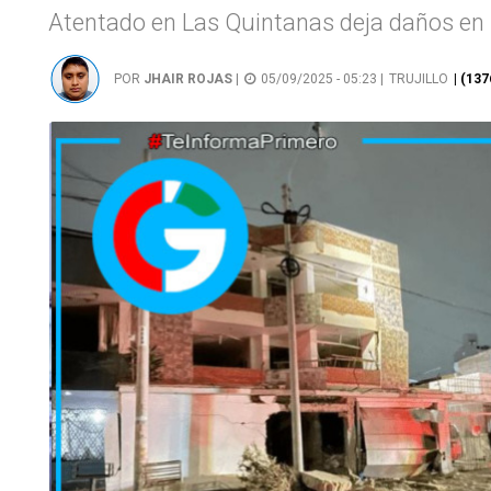
Atentado en Las Quintanas deja daños en 3
POR
JHAIR ROJAS
|
05/09/2025 - 05:23 |
TRUJILLO
| (13