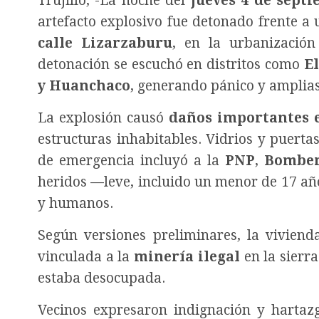
Trujillo, -La noche del
jueves 4 de sept
artefacto explosivo fue detonado frente a
calle Lizarzaburu
, en la urbanizació
detonación se escuchó en distritos como
El
y Huanchaco
, generando pánico y amplias
La explosión causó
daños importantes e
estructuras inhabitables. Vidrios y puerta
de emergencia incluyó a la
PNP
,
Bombe
heridos —leve, incluido un menor de 17 añ
y humanos.
Según versiones preliminares, la vivien
vinculada a la
minería ilegal
en la sierr
estaba desocupada.
Vecinos expresaron indignación y hartazg