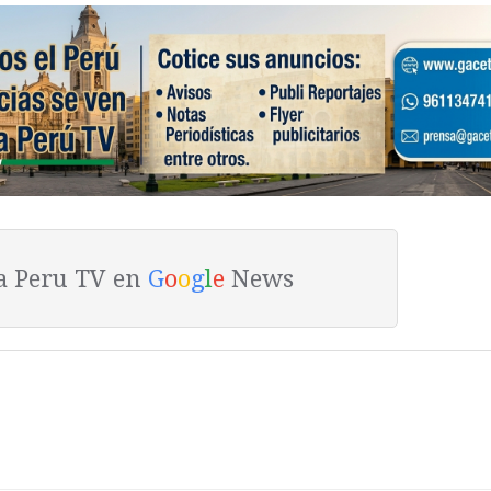
ta Peru TV en
G
o
o
g
l
e
News