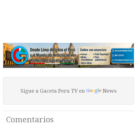
Sigue a Gaceta Peru TV en
News
G
o
o
g
l
e
Comentarios