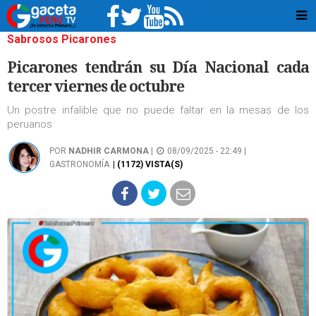
Sabrosos Picarones
Picarones tendrán su Día Nacional cada
tercer viernes de octubre
Un postre infalible que no puede faltar en la mesas de los
peruanos
POR
NADHIR CARMONA
|
08/09/2025 - 22:49 |
GASTRONOMÍA
| (1172) VISTA(S)