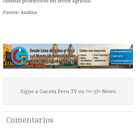
cadenas productivas del sector agrícola.
Fuente: Andina
Sigue a Gaceta Peru TV en
News
G
o
o
g
l
e
Comentarios