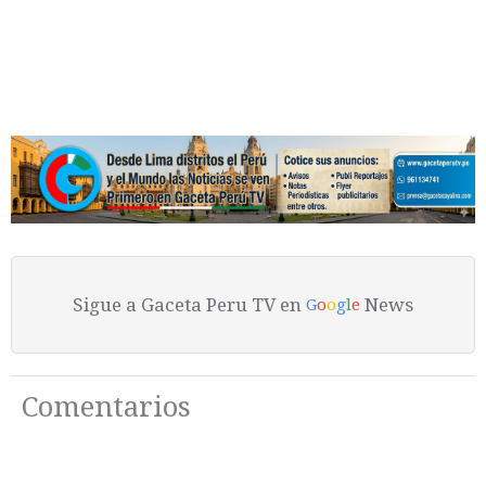
Sigue a Gaceta Peru TV en
News
G
o
o
g
l
e
Comentarios