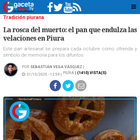
Tradición piurana
La rosca del muerto: el pan que endulza las
velaciones en Piura
Este pan artesanal se prepara cada octubre como ofrenda y
símbolo de memoria para los difuntos.
POR
SEBASTIÁN VEGA VÁSQUEZ
|
PIURA
| (1410) VISTA(S)
31/10/2025 - 12:59 |