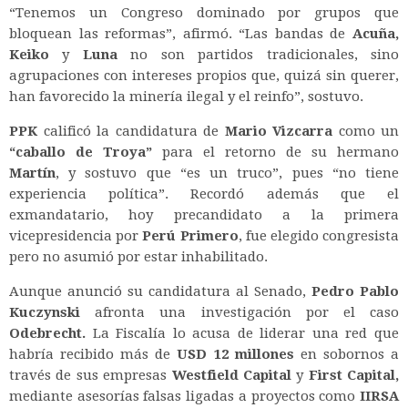
“Tenemos un Congreso dominado por grupos que
bloquean las reformas”, afirmó. “Las bandas de
Acuña,
Keiko
y
Luna
no son partidos tradicionales, sino
agrupaciones con intereses propios que, quizá sin querer,
han favorecido la minería ilegal y el reinfo”, sostuvo.
PPK
calificó la candidatura de
Mario Vizcarra
como un
“caballo de Troya”
para el retorno de su hermano
Martín
, y sostuvo que “es un truco”, pues “no tiene
experiencia política”. Recordó además que el
exmandatario, hoy precandidato a la primera
vicepresidencia por
Perú Primero
, fue elegido congresista
pero no asumió por estar inhabilitado.
Aunque anunció su candidatura al Senado,
Pedro Pablo
Kuczynski
afronta una investigación por el caso
Odebrecht.
La Fiscalía lo acusa de liderar una red que
habría recibido más de
USD 12 millones
en sobornos a
través de sus empresas
Westfield Capital
y
First Capital,
mediante asesorías falsas ligadas a proyectos como
IIRSA