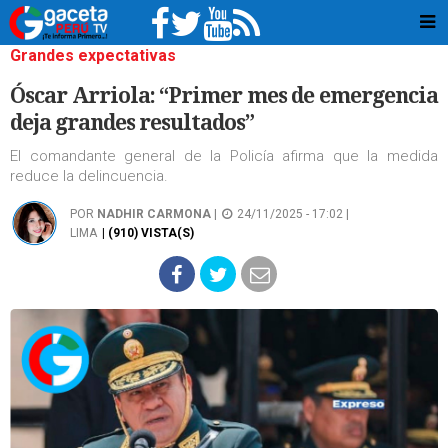
Grandes expectativas
Óscar Arriola: “Primer mes de emergencia
deja grandes resultados”
El comandante general de la Policía afirma que la medida
reduce la delincuencia.
POR
NADHIR CARMONA
|
24/11/2025 - 17:02 |
LIMA
| (910) VISTA(S)