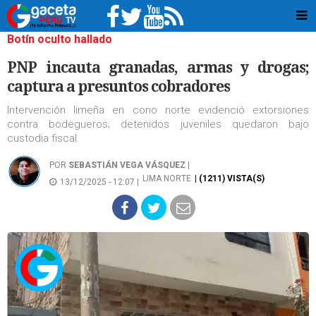
Botín oculto hallado
PNP incauta granadas, armas y drogas;
captura a presuntos cobradores
Intervención limeña en cono norte evidenció extorsiones
contra bodegueros; detenidos juveniles quedaron bajo
custodia fiscal.
POR
SEBASTIÁN VEGA VÁSQUEZ
|
LIMA NORTE
| (1211) VISTA(S)
13/12/2025 - 12:07 |