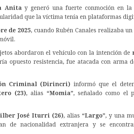
a Anita
y generó una fuerte conmoción en la 
pularidad que la víctima tenía en plataformas digi
re de 2025
, cuando Rubén Canales realizaba un 
móvil.
jetos abordaron el vehículo con la intención de
ría opuesto resistencia, fue atacada con arma d
ón Criminal (Dirincri)
informó que el deten
tero (23)
, alias
“Momia”
, señalado como el 
ilber José Iturri (26)
, alias
“Largo”
, y una m
ían de nacionalidad extranjera y se encontr