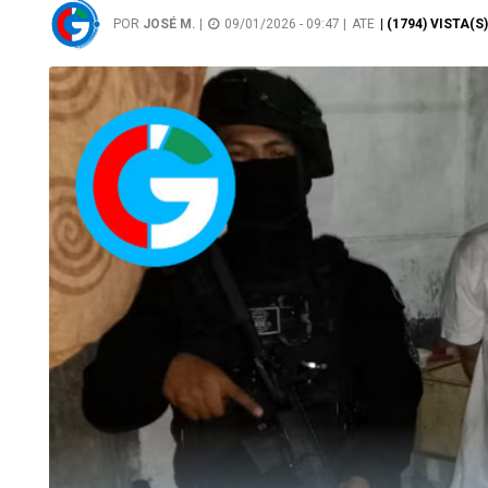
POR
JOSÉ M.
|
09/01/2026 - 09:47 |
ATE
| (1794) VISTA(S)