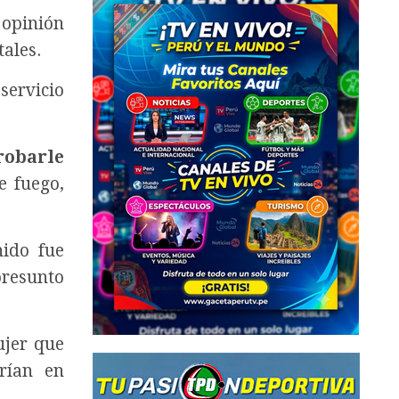
opinión
tales.
servicio
robarle
e fuego,
ido fue
presunto
ujer que
arían en