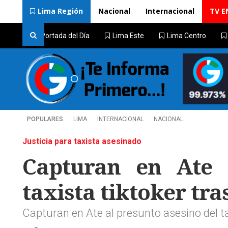
Lima Región
Nacional
Internacional
TV E
Portada del Día
Lima Este
Lima Centro
POPULARES
LIMA
INTERNACIONAL
NACIONAL
Justicia para taxista asesinado
Capturan en Ate 
taxista tiktoker tr
Capturan en Ate al presunto asesino del ta