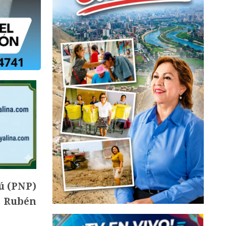
ú (PNP)
e Rubén