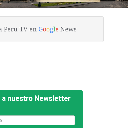
ta Peru TV en
G
o
o
g
l
e
News
 a nuestro Newsletter