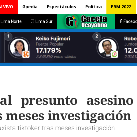
N VIVO
Gpedia
Espectáculos
Política
ERM 2022
Lima Norte
Lima Sur
Faceb
al presunto asesino
as meses investigación
xista tiktoker tras meses investigación.