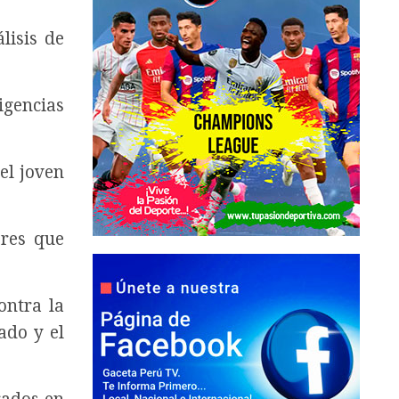
lisis de
igencias
el joven
ores que
ontra la
ado y el