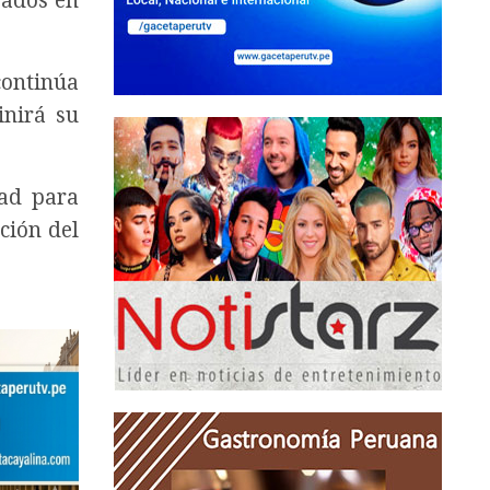
rados en
continúa
inirá su
dad para
ción del