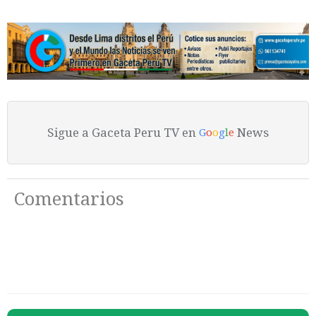
Sigue a Gaceta Peru TV en
News
G
o
o
g
l
e
Comentarios