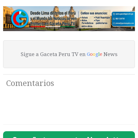
Sigue a Gaceta Peru TV en
News
G
o
o
g
l
e
Comentarios