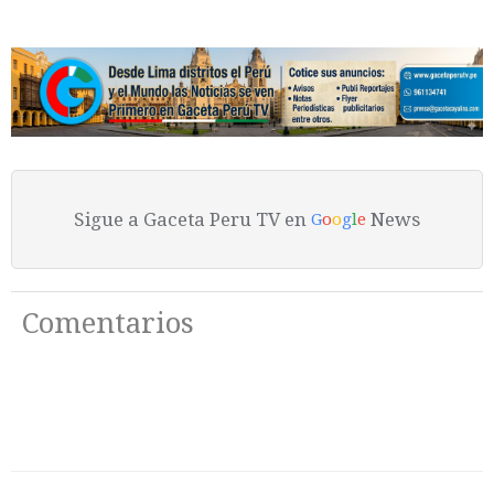
Sigue a Gaceta Peru TV en
News
G
o
o
g
l
e
Comentarios