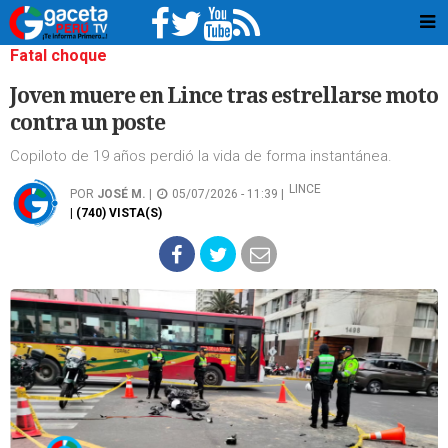
Fatal choque
Joven muere en Lince tras estrellarse moto
contra un poste
Copiloto de 19 años perdió la vida de forma instantánea.
LINCE
POR
JOSÉ M.
|
05/07/2026 - 11:39 |
| (740) VISTA(S)