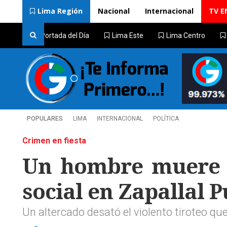
Lima Región
Nacional
Internacional
TV E
Portada del Día
Lima Este
Lima Centro
POPULARES
LIMA
INTERNACIONAL
POLÍTICA
Crimen en fiesta
Un hombre muere t
social en Zapallal 
Un altercado desató el violento tiroteo que