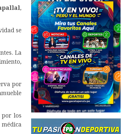
apallal
,
vidad se
ntes.
La
imiento,
erva por
inmueble
 por los
 médica