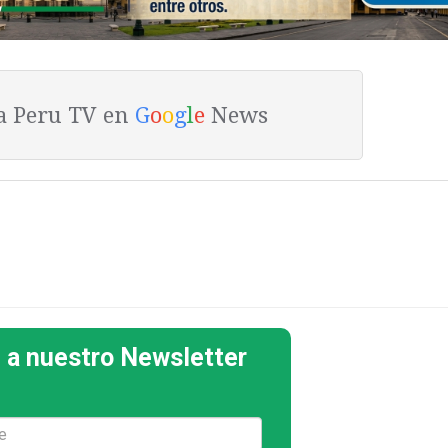
ta Peru TV en
G
o
o
g
l
e
News
 a nuestro Newsletter