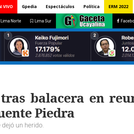
N VIVO
Gpedia
Espectáculos
Política
ERM 2022
Lima Norte
Lima Sur
Faceb
ras balacera en reu
Puente Piedra
 dejó un herido.