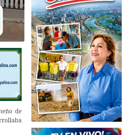
imeño de
rrollaba