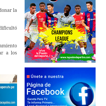
donar la
ificultó
tamiento
ar a los