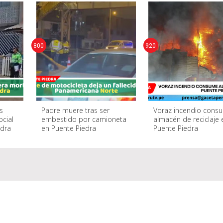
800
920
s
Padre muere tras ser
Voraz incendio cons
ocial
embestido por camioneta
almacén de reciclaje 
edra
en Puente Piedra
Puente Piedra