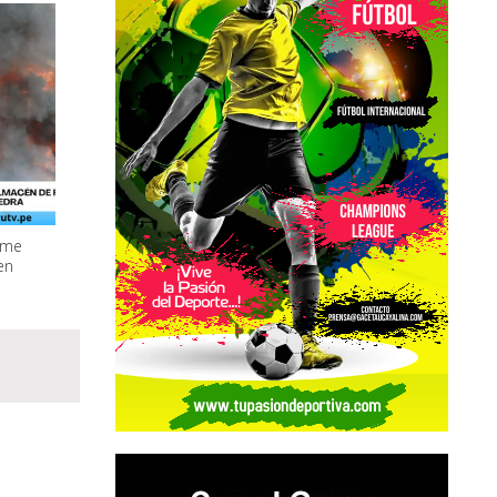
ume
en