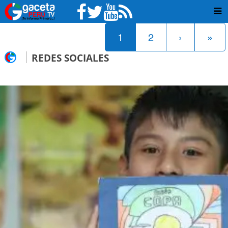
1
2
›
»
REDES SOCIALES