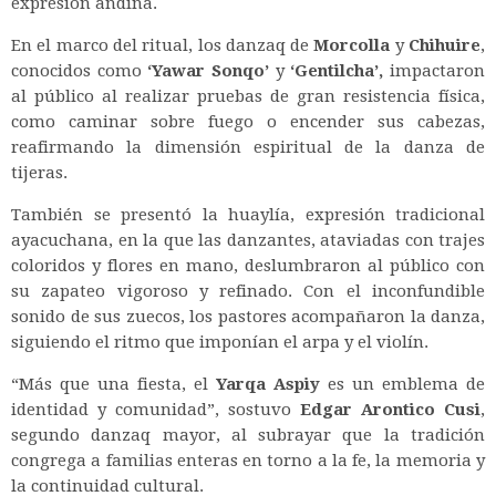
expresión andina.
En el marco del ritual, los danzaq de
Morcolla
y
Chihuire
,
conocidos como
‘Yawar Sonqo’
y
‘Gentilcha’,
impactaron
al público al realizar pruebas de gran resistencia física,
como caminar sobre fuego o encender sus cabezas,
reafirmando la dimensión espiritual de la danza de
tijeras.
También se presentó la huaylía, expresión tradicional
ayacuchana, en la que las danzantes, ataviadas con trajes
coloridos y flores en mano, deslumbraron al público con
su zapateo vigoroso y refinado.
Con el inconfundible
sonido de sus zuecos, los pastores acompañaron la danza,
siguiendo el ritmo que imponían el arpa y el violín.
“Más que una fiesta, el
Yarqa Aspiy
es un emblema de
identidad y comunidad”, sostuvo
Edgar Arontico
Cusi
,
segundo danzaq mayor, al subrayar que la tradición
congrega a familias enteras en torno a la fe, la memoria y
la continuidad cultural.