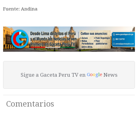
Fuente: Andina
Sigue a Gaceta Peru TV en
News
G
o
o
g
l
e
Comentarios