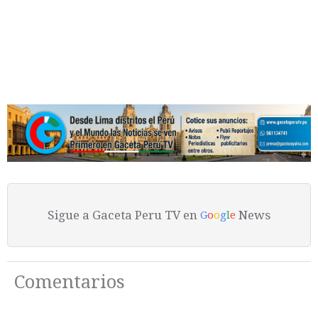
Sigue a Gaceta Peru TV en
News
G
o
o
g
l
e
Comentarios