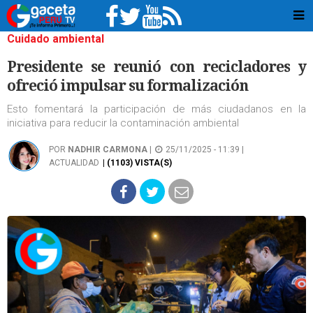
Cuidado ambiental
Presidente se reunió con recicladores y
ofreció impulsar su formalización
Esto fomentará la participación de más ciudadanos en la
iniciativa para reducir la contaminación ambiental
POR
NADHIR CARMONA
|
25/11/2025 - 11:39 |
ACTUALIDAD
| (1103) VISTA(S)