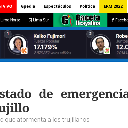
N VIVO
Gpedia
Espectáculos
Política
ERM 2022
Lima Norte
Lima Sur
Faceb
 estado de emergenci
ujillo
dad que atormenta a los trujillanos