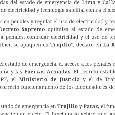
das del estado de emergencia de
Lima
y
Call
de electricidad y tecnología satelital contra el sic
s en penales y regular el uso de electricidad y te
Decreto Supremo
optimiza el estado de emer
 a penales, controlar electricidad y el uso de te
mbién se apliquen en
Trujillo
", declaró en
La R
el estado de emergencia, el acceso a los penales 
icía
y las
Fuerzas Armadas.
El Decreto establ
NPE
, el
Ministerio de Justicia
y el de Tran
l correcto funcionamiento de los bloqueadores de
 estado de emergencia en
Trujillo
y
Pataz,
el fun
aya tenido efecto.
El funcionario aclaró que, a