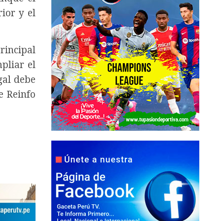
ior y el
rincipal
pliar el
gal debe
e Reinfo