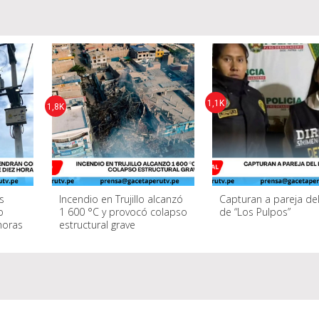
1,1K
1,8K
as
Incendio en Trujillo alcanzó
Capturan a pareja del
o
1 600 °C y provocó colapso
de “Los Pulpos”
horas
estructural grave