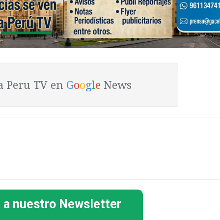
ta Peru TV en
G
o
o
g
l
e
News
 a nuestro Newsletter