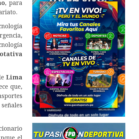
ao
, para
ariato.
cnología
gencia,
cnología
otativa
de
Lima
ece que,
sportes
 señales
cionario
unque el