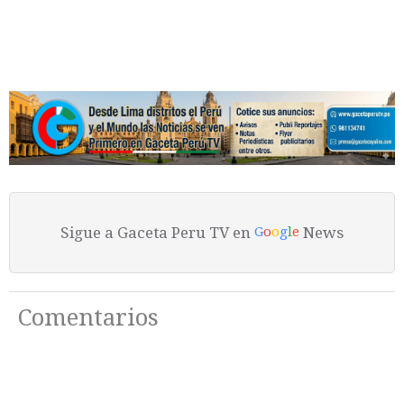
Sigue a Gaceta Peru TV en
News
G
o
o
g
l
e
Comentarios